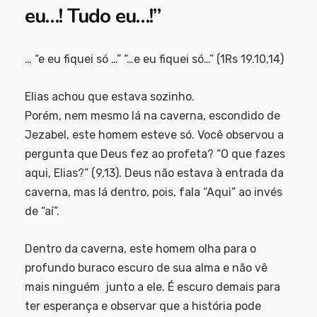
eu…! Tudo eu…!”
… “e eu fiquei só …” “…e eu fiquei só…” (1Rs 19.10,14)
Elias achou que estava sozinho.
Porém, nem mesmo lá na caverna, escondido de
Jezabel, este homem esteve só. Você observou a
pergunta que Deus fez ao profeta? “O que fazes
aqui, Elias?” (9,13). Deus não estava à entrada da
caverna, mas lá dentro, pois, fala “Aqui” ao invés
de “aí”.
Dentro da caverna, este homem olha para o
profundo buraco escuro de sua alma e não vê
mais ninguém junto a ele. É escuro demais para
ter esperança e observar que a história pode