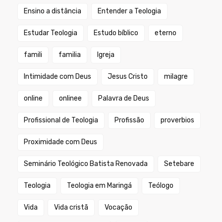
Ensino a distância
Entender a Teologia
Estudar Teologia
Estudo bíblico
eterno
famili
familia
Igreja
Intimidade com Deus
Jesus Cristo
milagre
online
onlinee
Palavra de Deus
Profissional de Teologia
Profissão
proverbios
Proximidade com Deus
Seminário Teológico Batista Renovada
Setebare
Teologia
Teologia em Maringá
Teólogo
Vida
Vida cristã
Vocação