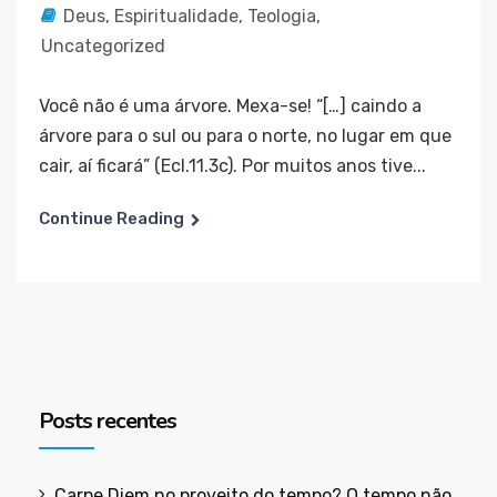
Deus
,
Espiritualidade
,
Teologia
,
Uncategorized
Você não é uma árvore. Mexa-se! “[…] caindo a
árvore para o sul ou para o norte, no lugar em que
cair, aí ficará” (Ecl.11.3c). Por muitos anos tive...
Continue Reading
Posts recentes
Carpe Diem no proveito do tempo? O tempo não