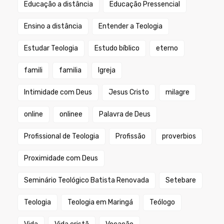
Educação a distância
Educação Pressencial
Ensino a distância
Entender a Teologia
Estudar Teologia
Estudo bíblico
eterno
famili
familia
Igreja
Intimidade com Deus
Jesus Cristo
milagre
online
onlinee
Palavra de Deus
Profissional de Teologia
Profissão
proverbios
Proximidade com Deus
Seminário Teológico Batista Renovada
Setebare
Teologia
Teologia em Maringá
Teólogo