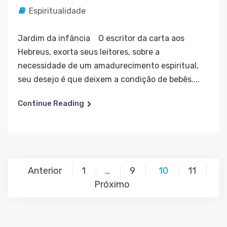
Espiritualidade
Jardim da infância O escritor da carta aos
Hebreus, exorta seus leitores, sobre a
necessidade de um amadurecimento espiritual,
seu desejo é que deixem a condição de bebês....
Continue Reading
Paginação
Anterior
1
9
10
11
…
de
Próximo
posts