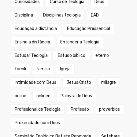
Curiosidades
Curso de Teologia
Deus
Disciplina
Disciplinas teologia
EAD
Educação a distância
Educação Pressencial
Ensino a distância
Entender a Teologia
Estudar Teologia
Estudo bíblico
eterno
famili
familia
Igreja
Intimidade com Deus
Jesus Cristo
milagre
online
onlinee
Palavra de Deus
Profissional de Teologia
Profissão
proverbios
Proximidade com Deus
Seminário Teológico Batista Renovada
Setebare